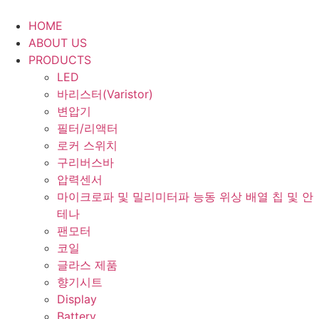
Skip
to
HOME
content
ABOUT US
PRODUCTS
LED
바리스터(Varistor)
변압기
필터/리액터
로커 스위치
구리버스바
압력센서
마이크로파 및 밀리미터파 능동 위상 배열 칩 및 안
테나
팬모터
코일
글라스 제품
향기시트
Display
Battery