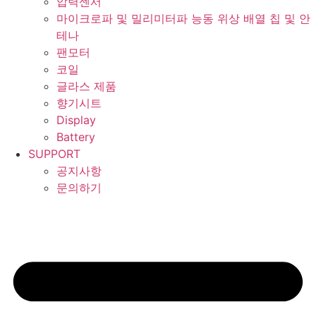
압력센서
마이크로파 및 밀리미터파 능동 위상 배열 칩 및 안
테나
팬모터
코일
글라스 제품
향기시트
Display
Battery
SUPPORT
공지사항
문의하기