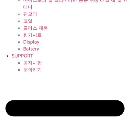
마이크로파 및 밀리미터파 능동 위상 배열 칩 및 안
테나
팬모터
코일
글라스 제품
향기시트
Display
Battery
SUPPORT
공지사항
문의하기