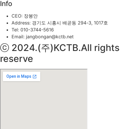
Info
CEO: 장봉안
Address: 경기도 시흥시 배곧동 294-3, 1017호
Tel: 010-3744-5616
Email: jangbongan@kctb.net
ⓒ 2024.(주)KCTB.All rights
reserve