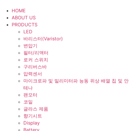
Skip
to
HOME
content
ABOUT US
PRODUCTS
LED
바리스터(Varistor)
변압기
필터/리액터
로커 스위치
구리버스바
압력센서
마이크로파 및 밀리미터파 능동 위상 배열 칩 및 안
테나
팬모터
코일
글라스 제품
향기시트
Display
Battery