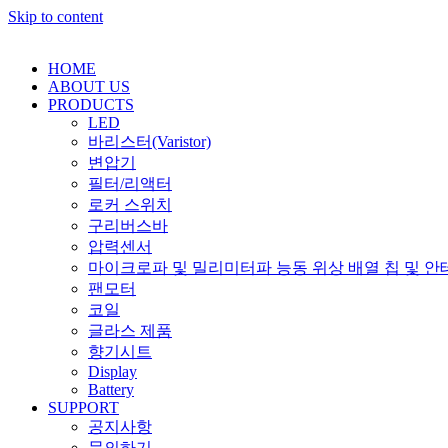
Skip to content
HOME
ABOUT US
PRODUCTS
LED
바리스터(Varistor)
변압기
필터/리액터
로커 스위치
구리버스바
압력센서
마이크로파 및 밀리미터파 능동 위상 배열 칩 및 안
팬모터
코일
글라스 제품
향기시트
Display
Battery
SUPPORT
공지사항
문의하기