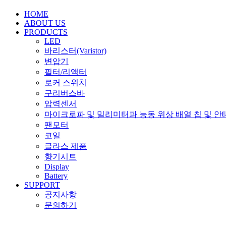
HOME
ABOUT US
PRODUCTS
LED
바리스터(Varistor)
변압기
필터/리액터
로커 스위치
구리버스바
압력센서
마이크로파 및 밀리미터파 능동 위상 배열 칩 및 안
팬모터
코일
글라스 제품
향기시트
Display
Battery
SUPPORT
공지사항
문의하기