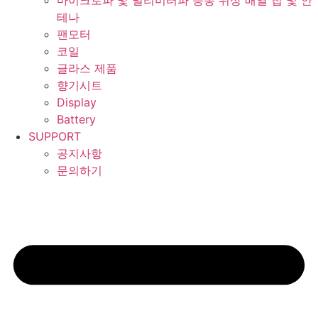
마이크로파 및 밀리미터파 능동 위상 배열 칩 및 안
테나
팬모터
코일
글라스 제품
향기시트
Display
Battery
SUPPORT
공지사항
문의하기