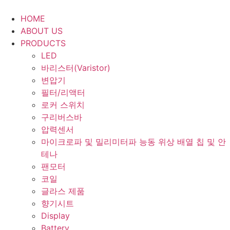
Skip
to
HOME
content
ABOUT US
PRODUCTS
LED
바리스터(Varistor)
변압기
필터/리액터
로커 스위치
구리버스바
압력센서
마이크로파 및 밀리미터파 능동 위상 배열 칩 및 안
테나
팬모터
코일
글라스 제품
향기시트
Display
Battery