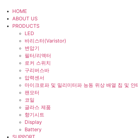
Skip
to
HOME
content
ABOUT US
PRODUCTS
LED
바리스터(Varistor)
변압기
필터/리액터
로커 스위치
구리버스바
압력센서
마이크로파 및 밀리미터파 능동 위상 배열 칩 및 안
팬모터
코일
글라스 제품
향기시트
Display
Battery
SUPPORT