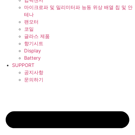
압력센서
마이크로파 및 밀리미터파 능동 위상 배열 칩 및 안
테나
팬모터
코일
글라스 제품
향기시트
Display
Battery
SUPPORT
공지사항
문의하기