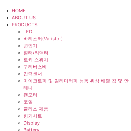
Skip
to
HOME
content
ABOUT US
PRODUCTS
LED
바리스터(Varistor)
변압기
필터/리액터
로커 스위치
구리버스바
압력센서
마이크로파 및 밀리미터파 능동 위상 배열 칩 및 안
테나
팬모터
코일
글라스 제품
향기시트
Display
Battery