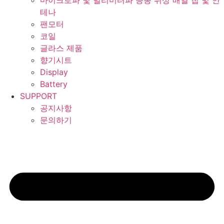
마이크로파 및 밀리미터파 능동 위상 배열 칩 및 안
테나
팬모터
코일
글라스 제품
향기시트
Display
Battery
SUPPORT
공지사항
문의하기