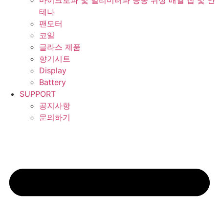
마이크로파 및 밀리미터파 능동 위상 배열 칩 및 안
테나
팬모터
코일
글라스 제품
향기시트
Display
Battery
SUPPORT
공지사항
문의하기