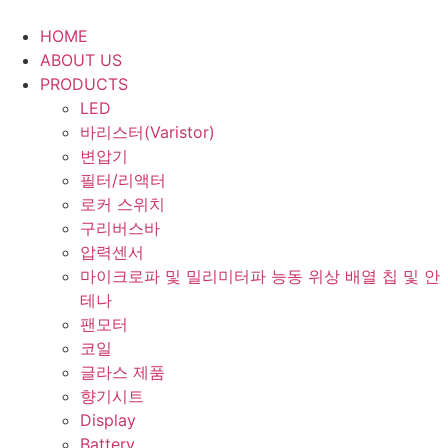
Skip
to
HOME
content
ABOUT US
PRODUCTS
LED
바리스터(Varistor)
변압기
필터/리액터
로커 스위치
구리버스바
압력센서
마이크로파 및 밀리미터파 능동 위상 배열 칩 및 안
테나
팬모터
코일
글라스 제품
향기시트
Display
Battery