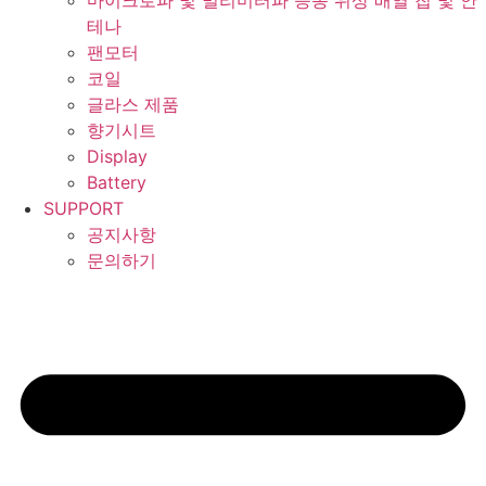
마이크로파 및 밀리미터파 능동 위상 배열 칩 및 안
테나
팬모터
코일
글라스 제품
향기시트
Display
Battery
SUPPORT
공지사항
문의하기