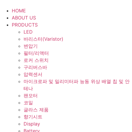
Skip
to
HOME
content
ABOUT US
PRODUCTS
LED
바리스터(Varistor)
변압기
필터/리액터
로커 스위치
구리버스바
압력센서
마이크로파 및 밀리미터파 능동 위상 배열 칩 및 안
테나
팬모터
코일
글라스 제품
향기시트
Display
Battery