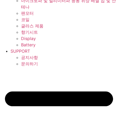
마이크로파 및 밀리미터파 능동 위상 배열 칩 및 안
테나
팬모터
코일
글라스 제품
향기시트
Display
Battery
SUPPORT
공지사항
문의하기