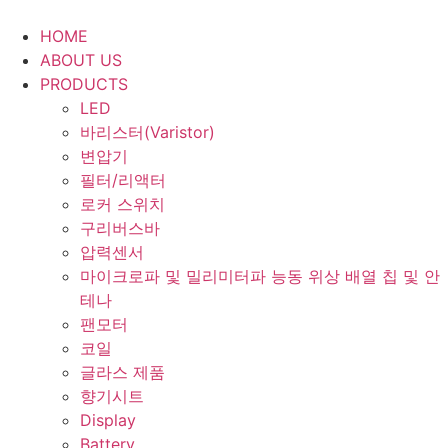
Skip
to
HOME
content
ABOUT US
PRODUCTS
LED
바리스터(Varistor)
변압기
필터/리액터
로커 스위치
구리버스바
압력센서
마이크로파 및 밀리미터파 능동 위상 배열 칩 및 안
테나
팬모터
코일
글라스 제품
향기시트
Display
Battery