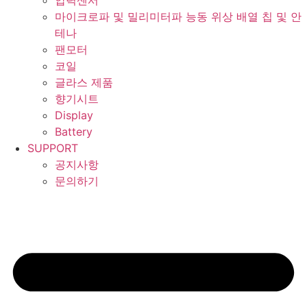
압력센서
마이크로파 및 밀리미터파 능동 위상 배열 칩 및 안
테나
팬모터
코일
글라스 제품
향기시트
Display
Battery
SUPPORT
공지사항
문의하기