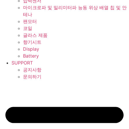
압력센서
마이크로파 및 밀리미터파 능동 위상 배열 칩 및 안
테나
팬모터
코일
글라스 제품
향기시트
Display
Battery
SUPPORT
공지사항
문의하기