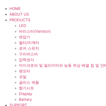
Skip
to
HOME
content
ABOUT US
PRODUCTS
LED
바리스터(Varistor)
변압기
필터/리액터
로커 스위치
구리버스바
압력센서
마이크로파 및 밀리미터파 능동 위상 배열 칩 및 안
팬모터
코일
글라스 제품
향기시트
Display
Battery
SUPPORT