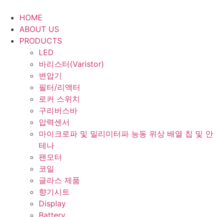
Skip
to
HOME
content
ABOUT US
PRODUCTS
LED
바리스터(Varistor)
변압기
필터/리액터
로커 스위치
구리버스바
압력센서
마이크로파 및 밀리미터파 능동 위상 배열 칩 및 안
테나
팬모터
코일
글라스 제품
향기시트
Display
Battery