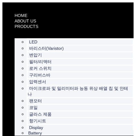
Skip
to
content
HOME
ABOUT US
PRODUCTS
LED
바리스터(Varistor)
변압기
필터/리액터
로커 스위치
구리버스바
압력센서
마이크로파 및 밀리미터파 능동 위상 배열 칩 및 안테
나
팬모터
코일
글라스 제품
향기시트
Display
Battery